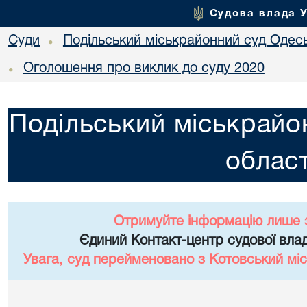
Судова влада 
Суди
Подільський міськрайонний суд Одесь
•
Оголошення про виклик до суду 2020
•
Подільський міськрайо
област
Отримуйте інформацію лише 
Єдиний Контакт-центр судової влад
Увага, суд перейменовано з Котовський міс