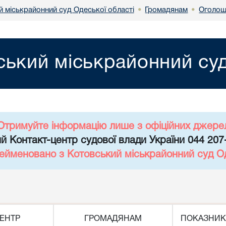
й міськрайонний суд Одеської області
Громадянам
Оголош
•
•
ський міськрайонний суд
Отримуйте інформацію лише з офіційних джере
й Контакт-центр судової влади України 044 207
рейменовано з Котовський міськрайонний суд Од
ЕНТР
ГРОМАДЯНАМ
ПОКАЗНИК