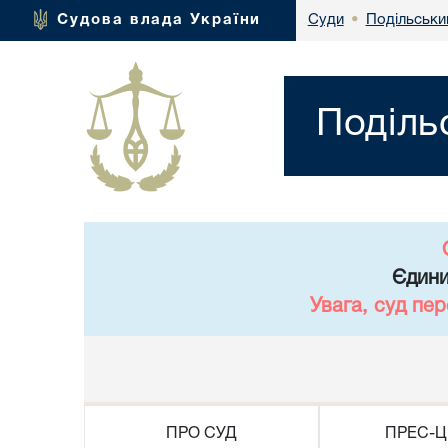
Подільськи
Судова влада України
Суди
•
Поділь
Єдини
Увага, суд пе
ПРО СУД
ПРЕС-Ц