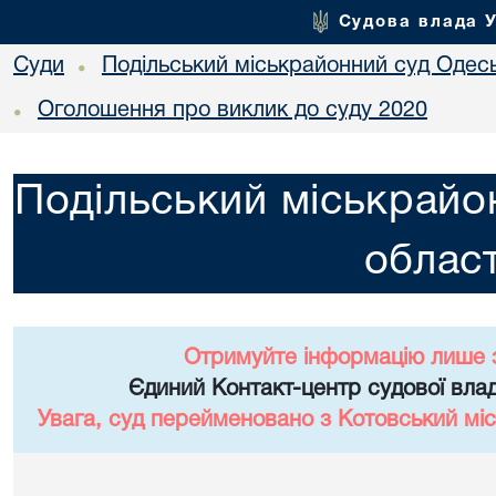
Судова влада 
Суди
Подільський міськрайонний суд Одесь
•
Оголошення про виклик до суду 2020
•
Подільський міськрайо
област
Отримуйте інформацію лише 
Єдиний Контакт-центр судової влад
Увага, суд перейменовано з Котовський міс