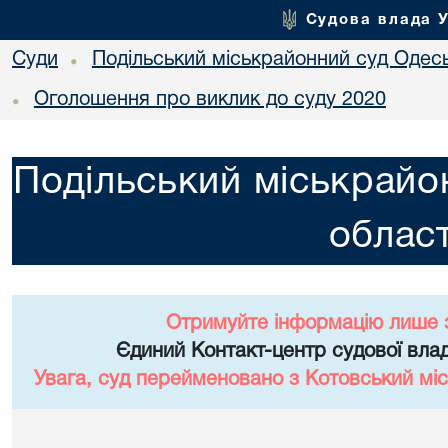
Судова влада 
Суди
Подільський міськрайонний суд Одесь
•
Оголошення про виклик до суду 2020
•
Подільський міськрайо
област
Отримуйте інформацію лише 
Єдиний Контакт-центр судової влад
Увага, суд перейменовано з Котовський міс