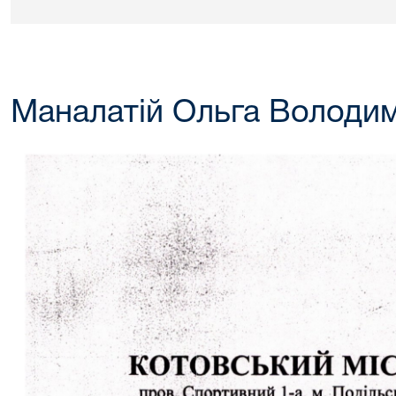
Маналатій Ольга Володи