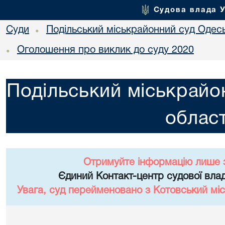
Судова влада 
Суди
Подільський міськрайонний суд Одесь
•
Оголошення про виклик до суду 2020
•
Подільський міськрайо
област
Отримуйте інформацію лише 
Єдиний Контакт-центр судової влад
Увага, суд перейменовано з Котовський міс