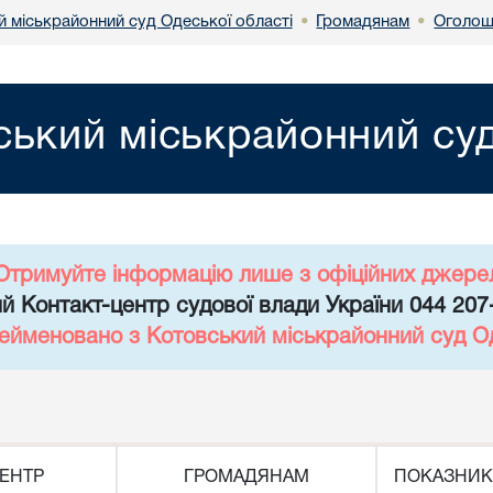
й міськрайонний суд Одеської області
Громадянам
Оголош
•
•
ський міськрайонний суд
Отримуйте інформацію лише з офіційних джере
й Контакт-центр судової влади України 044 207
рейменовано з Котовський міськрайонний суд Од
ЕНТР
ГРОМАДЯНАМ
ПОКАЗНИК