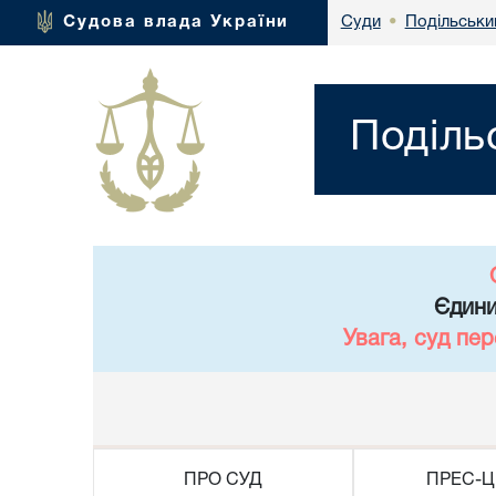
Подільськи
Судова влада України
Суди
•
Поділь
Єдини
Увага, суд пе
ПРО СУД
ПРЕС-Ц