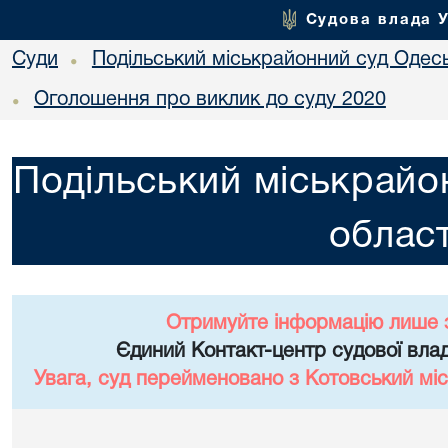
Судова влада 
Суди
Подільський міськрайонний суд Одесь
•
Оголошення про виклик до суду 2020
•
Подільський міськрайо
област
Отримуйте інформацію лише 
Єдиний Контакт-центр судової влад
Увага, суд перейменовано з Котовський міс