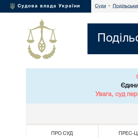
Подільськи
Судова влада України
Суди
•
Поділь
Єдини
Увага, суд пе
ПРО СУД
ПРЕС-Ц