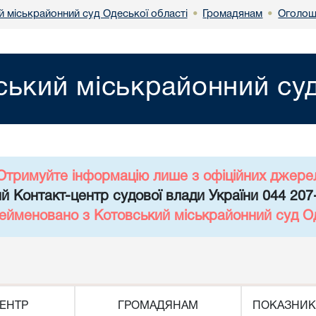
й міськрайонний суд Одеської області
Громадянам
Оголош
•
•
ський міськрайонний суд
Отримуйте інформацію лише з офіційних джере
й Контакт-центр судової влади України 044 207
рейменовано з Котовський міськрайонний суд Од
ЕНТР
ГРОМАДЯНАМ
ПОКАЗНИК