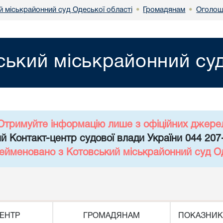
й міськрайонний суд Одеської області
Громадянам
Оголош
•
•
ський міськрайонний суд
Отримуйте інформацію лише з офіційних джере
й Контакт-центр судової влади України 044 207
рейменовано з Котовський міськрайонний суд Од
ЕНТР
ГРОМАДЯНАМ
ПОКАЗНИК