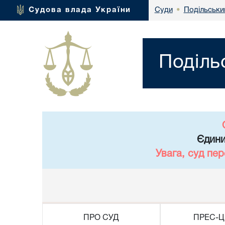
Подільськи
Судова влада України
Суди
•
Поділь
Єдини
Увага, суд пе
ПРО СУД
ПРЕС-Ц