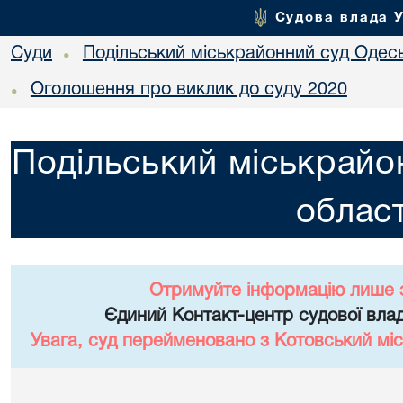
Судова влада 
Суди
Подільський міськрайонний суд Одесь
•
Оголошення про виклик до суду 2020
•
Подільський міськрайо
област
Отримуйте інформацію лише 
Єдиний Контакт-центр судової влад
Увага, суд перейменовано з Котовський міс