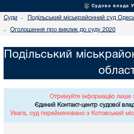
Судова влада 
Суди
Подільський міськрайонний суд Одесь
•
Оголошення про виклик до суду 2020
•
Подільський міськрайо
област
Отримуйте інформацію лише 
Єдиний Контакт-центр судової влад
Увага, суд перейменовано з Котовський міс