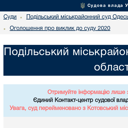
Судова влада 
Суди
Подільський міськрайонний суд Одесь
•
Оголошення про виклик до суду 2020
•
Подільський міськрайо
област
Отримуйте інформацію лише 
Єдиний Контакт-центр судової влад
Увага, суд перейменовано з Котовський міс