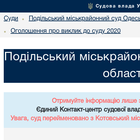
Судова влада 
Суди
Подільський міськрайонний суд Одесь
•
Оголошення про виклик до суду 2020
•
Подільський міськрайо
област
Отримуйте інформацію лише 
Єдиний Контакт-центр судової влад
Увага, суд перейменовано з Котовський міс