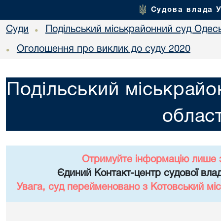
Судова влада 
Суди
Подільський міськрайонний суд Одесь
•
Оголошення про виклик до суду 2020
•
Подільський міськрайо
област
Отримуйте інформацію лише 
Єдиний Контакт-центр судової влад
Увага, суд перейменовано з Котовський міс