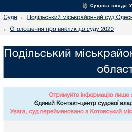
Судова влада 
Суди
Подільський міськрайонний суд Одесь
•
Оголошення про виклик до суду 2020
•
Подільський міськрайо
област
Отримуйте інформацію лише 
Єдиний Контакт-центр судової влад
Увага, суд перейменовано з Котовський міс