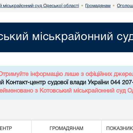
й міськрайонний суд Одеської області
Громадянам
Оголош
•
•
ський міськрайонний суд
Отримуйте інформацію лише з офіційних джере
й Контакт-центр судової влади України 044 207
рейменовано з Котовський міськрайонний суд Од
ЕНТР
ГРОМАДЯНАМ
ПОКАЗНИК