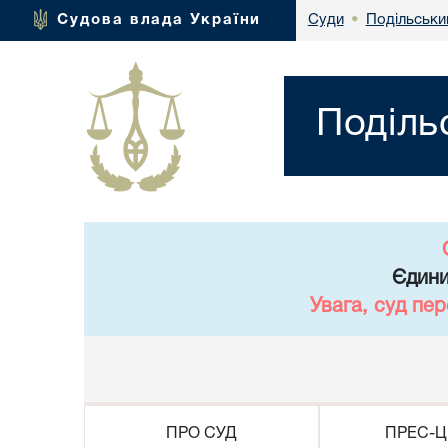
Подільськи
Судова влада України
Суди
•
Поділь
Єдини
Увага, суд пе
ПРО СУД
ПРЕС-Ц