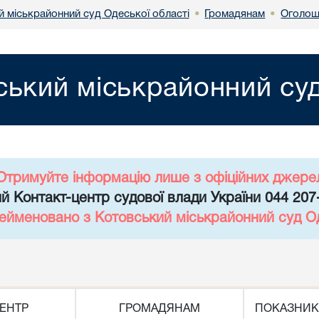
й міськрайонний суд Одеської області
Громадянам
Оголош
•
•
ський міськрайонний суд
Отримуйте інформацію лише з офіційних джере
й Контакт-центр судової влади України 044 207
рейменовано з Котовський міськрайонний суд Од
ЕНТР
ГРОМАДЯНАМ
ПОКАЗНИК