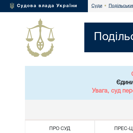
Подільськи
Судова влада України
Суди
•
Поділь
Єдини
Увага, суд пе
ПРО СУД
ПРЕС-Ц