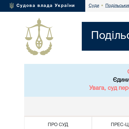
Подільськи
Судова влада України
Суди
•
Поділь
Єдини
Увага, суд пе
ПРО СУД
ПРЕС-Ц