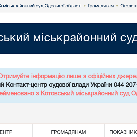
й міськрайонний суд Одеської області
Громадянам
Оголош
•
•
ський міськрайонний суд
Отримуйте інформацію лише з офіційних джере
й Контакт-центр судової влади України 044 207
рейменовано з Котовський міськрайонний суд Од
ЕНТР
ГРОМАДЯНАМ
ПОКАЗНИК