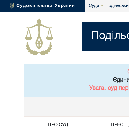
Подільськи
Судова влада України
Суди
•
Поділь
Єдини
Увага, суд пе
ПРО СУД
ПРЕС-Ц