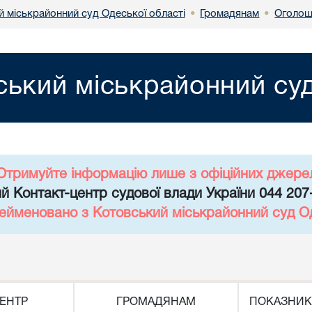
й міськрайонний суд Одеської області
Громадянам
Оголош
•
•
ський міськрайонний суд
Отримуйте інформацію лише з офіційних джере
й Контакт-центр судової влади України 044 207
рейменовано з Котовський міськрайонний суд Од
ЕНТР
ГРОМАДЯНАМ
ПОКАЗНИК