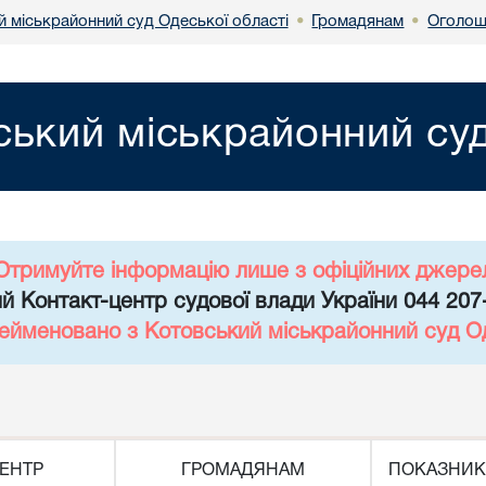
й міськрайонний суд Одеської області
Громадянам
Оголош
•
•
ський міськрайонний суд
Отримуйте інформацію лише з офіційних джере
й Контакт-центр судової влади України 044 207
рейменовано з Котовський міськрайонний суд Од
ЕНТР
ГРОМАДЯНАМ
ПОКАЗНИК