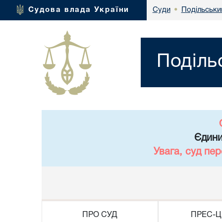
Подільськи
Судова влада України
Суди
•
Поділь
Єдини
Увага, суд пе
ПРО СУД
ПРЕС-Ц