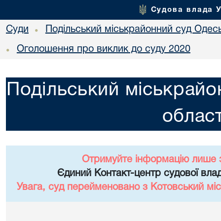
Судова влада 
Суди
Подільський міськрайонний суд Одесь
•
Оголошення про виклик до суду 2020
•
Подільський міськрайо
област
Отримуйте інформацію лише 
Єдиний Контакт-центр судової влад
Увага, суд перейменовано з Котовський міс