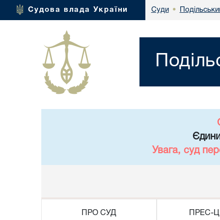
Подільськи
Судова влада України
Суди
•
Поділь
Єдини
Увага, суд пе
ПРО СУД
ПРЕС-Ц