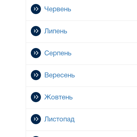
Червень
Липень
Серпень
Вересень
Жовтень
Листопад