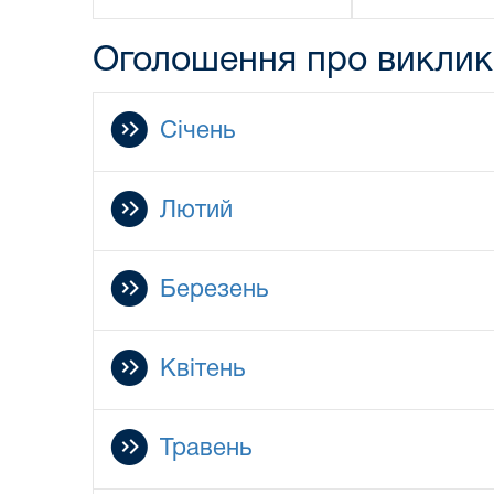
Оголошення про виклик
Січень
Лютий
Березень
Квітень
Травень