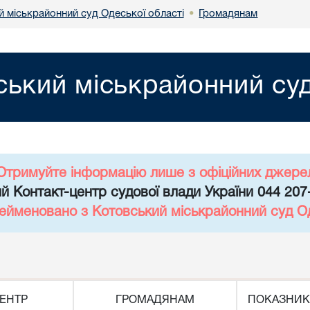
й міськрайонний суд Одеської області
Громадянам
•
ський міськрайонний суд
Отримуйте інформацію лише з офіційних джере
й Контакт-центр судової влади України 044 207
рейменовано з Котовський міськрайонний суд Од
ЕНТР
ГРОМАДЯНАМ
ПОКАЗНИК