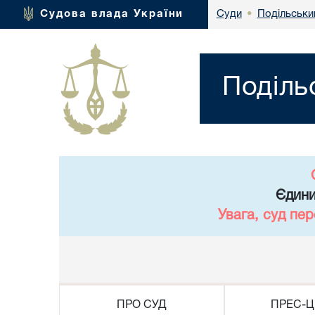
Подільськи
Судова влада України
Суди
•
Поділь
Єдини
Увага, суд пе
ПРО СУД
ПРЕС-Ц