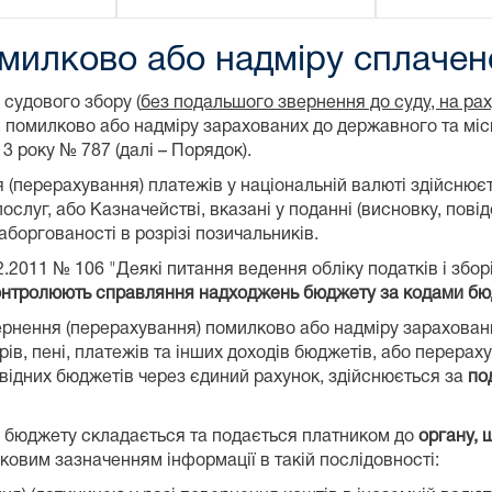
милково або надміру сплачен
судового збору (
без подальшого звернення до суду, на ра
, помилково або надміру зарахованих до державного та мі
3 року № 787 (далі – Порядок).
я (перерахування) платежів у національній валюті здійснюєт
ослуг, або Казначействі, вказані у поданні (висновку, пов
аборгованості в розрізі позичальників.
.2011 № 106 "Деякі питання ведення обліку податків і зборі
онтролюють справляння надходжень бюджету за кодами бюд
вернення (перерахування) помилково або надміру зарахова
орів, пені, платежів та інших доходів бюджетів, або перера
відних бюджетів через єдиний рахунок, здійснюється за
по
з бюджету складається та подається платником до
органу,
зковим зазначенням інформації в такій послідовності: