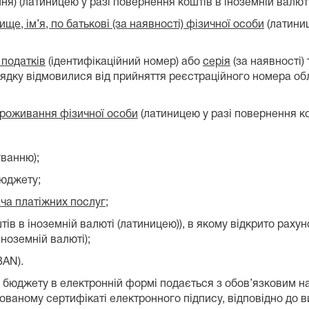
я) (латиницею у разі повернення коштів в іноземній валюті
ище, ім’я, по батькові (за наявності) фізичної особи
(латиниц
 податків
(ідентифікаційний номер) або
серія
(за наявності)
рядку відмовилися від прийняття реєстраційного номера обл
проживання фізичної особи
(латиницею у разі повернення ко
уванню);
бюджету;
ча платіжних послуг
;
тів в іноземній валюті (латиницею)), в якому відкрито рахун
ноземній валюті);
BAN).
з бюджету в електронній формі подається з обов’язковим н
ованому сертифікаті електронного підпису, відповідно до 