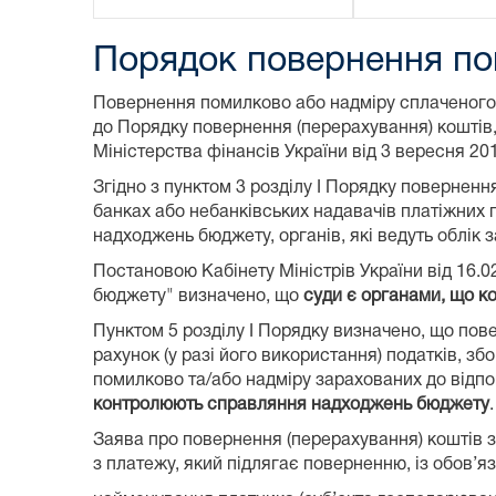
Порядок повернення по
Повернення помилково або надміру сплаченого 
до Порядку повернення (перерахування) коштів
Міністерства фінансів України від 3 вересня 201
Згідно з пунктом 3 розділу I Порядку поверненн
банках або небанківських надавачів платіжних п
надходжень бюджету, органів, які ведуть облік з
Постановою Кабінету Міністрів України від 16.02
бюджету" визначено, що
суди є органами, що к
Пунктом 5 розділу I Порядку визначено, що по
рахунок (у разі його використання) податків, зб
помилково та/або надміру зарахованих до відпо
контролюють справляння надходжень бюджету
.
Заява про повернення (перерахування) коштів 
з платежу, який підлягає поверненню, із обов’я