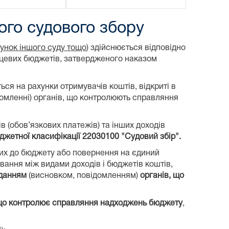
ого судового збору
хунок іншого суду тощо
) здійснюється відповідно
сцевих бюджетів, затвердженого наказом
ься на рахунки отримувачів коштів, відкриті в
ідомленні) органів, що контролюють справляння
в (обов’язкових платежів) та інших доходів
жетної класифікації 22030100 "Судовий збір".
них до бюджету або повернення на єдиний
хування між видами доходів і бюджетів коштів,
данням
(висновком, повідомленням)
органів, що
 що контролює справляння надходжень бюджету
,