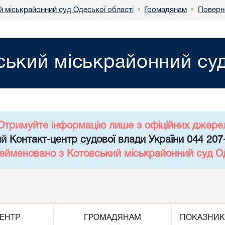
й міськрайонний суд Одеської області
Громадянам
Поверн
•
•
ський міськрайонний суд
Отримуйте інформацію лише з офіційних джере
й Контакт-центр судової влади України 044 207
рейменовано з Котовський міськрайонний суд Од
ЕНТР
ГРОМАДЯНАМ
ПОКАЗНИК