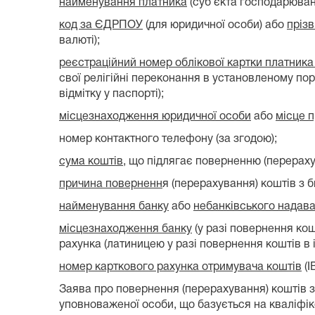
найменування платника
(суб’єкта господарюванн
код за ЄДРПОУ
(для юридичної особи) або
прізв
валюті);
реєстраційний номер облікової картки платника
свої релігійні переконання в установленому по
відмітку у паспорті);
місцезнаходження юридичної особи
або
місце 
номер контактного телефону (за згодою);
сума коштів
, що підлягає поверненню (перерах
причина поверненн
я (перерахування) коштів з 
найменування банку
або
небанківського надава
місцезнаходження банку
(у разі повернення кош
рахунка (латиницею у разі повернення коштів в і
номер карткового рахунка отримувача коштів
(I
Заява про повернення (перерахування) коштів 
уповноваженої особи, що базується на кваліфік