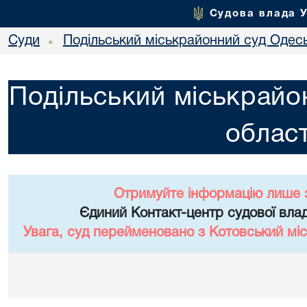
Судова влада 
Суди
Подільський міськрайонний суд Одесь
•
Подільський міськрайо
област
Отримуйте інформацію лише 
Єдиний Контакт-центр судової влад
Увага, суд перейменовано з Котовський міс