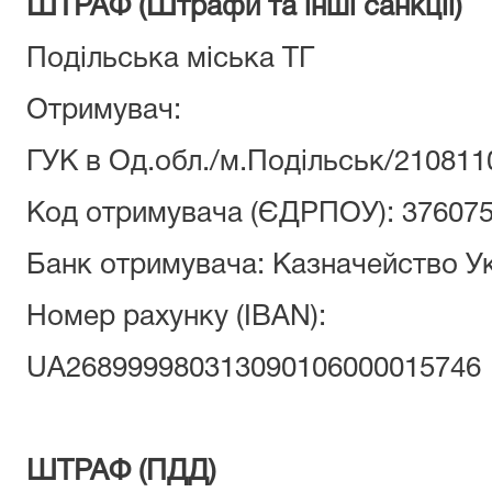
ШТРАФ (Штрафи та інші санкції)
Подільська міська ТГ
Отримувач:
ГУК в Од.обл./м.Подільськ/210811
Код отримувача (ЄДРПОУ): 37607
Банк отримувача: Казначейство У
Номер рахунку (ІВАN):
UA268999980313090106000015746
ШТРАФ (ПДД)