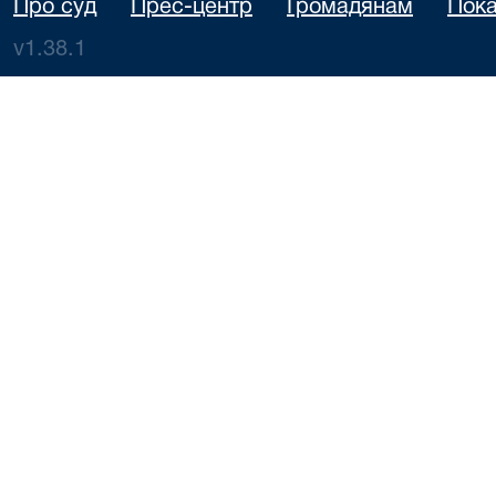
Про суд
Прес-центр
Громадянам
Пока
v1.38.1