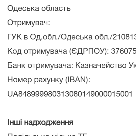
Одеська область
Отримувач:
ГУК в Од.обл./Одеська обл./21081
Код отримувача (ЄДРПОУ): 37607
Банк отримувача: Казначейство У
Номер рахунку (ІВАN):
UA848999980313080149000015001
Інші надходження