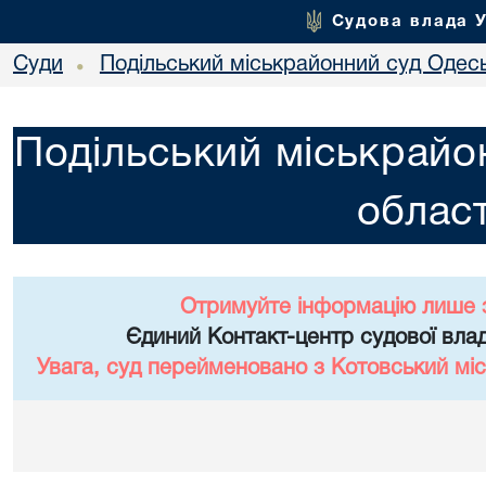
Судова влада 
Суди
Подільський міськрайонний суд Одесь
•
Подільський міськрайо
област
Отримуйте інформацію лише 
Єдиний Контакт-центр судової влад
Увага, суд перейменовано з Котовський міс