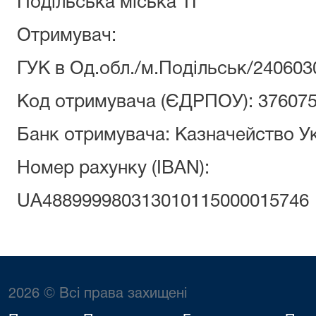
Подільська міська ТГ
Отримувач:
ГУК в Од.обл./м.Подільськ/240603
Код отримувача (ЄДРПОУ): 37607
Банк отримувача: Казначейство У
Номер рахунку (ІВАN):
UA488999980313010115000015746
2026 © Всі права захищені