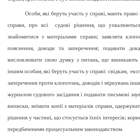
Особи, які беруть участь у справі, мають право зна
справи, про всі судові рішення, що ухвалюються 
знайомитися з матеріалами справи; заявляти клопо
пояснення, доводи та заперечення; подавати дока
висловлювати свою думку з питань, що виникають п
іншим особам, які беруть участь у справі: свідкам, екс
заперечення проти клопотань, доводів і міркувань інш
журналом судового засідання і подавати письмові зау
виписки, знімати копії з матеріалів справи, одержува
рішення у частині, що стосується їхніх інтересів; к
передбаченими процесуальним законодавством.