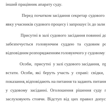
інший працівник апарату суду.
Перед початком засідання секретар судового зас
явку учасників судового процесу і запрошує їх до зали 
Присутні в залі судового засідання повинні дотр
забезпечується головуючим суддею та судовим ро
відповідним розпорядженням головуючого у судовому з
Особи, присутні у залі судового засідання, при вх
встати. Особи, які беруть участь у справі: свідки,
показання, відповідають на питання та задають питанн
у судовому засіданні. Оголошення рішення суду п
заслуховують стоячи. Відступ від цих правил допус