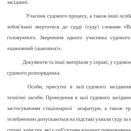
засіданні.
Учасник судового процесу, а також інші особи, як
зобов’язані звертатися до судді (суду) словами «
головуючого. Звернення одного учасника судовог
«шановний (шановна)».
Документи та інші матеріали у справі, у судовому
судового розпорядника.
Особи, присутні в залі судового засідання, мо
технічні засоби. Проведення в залі судового засідання
застосуванням стаціонарної апаратури, а також тр
телебаченню допускаються на підставі ухвали суду за на
справі, крім тих, які є суб'єктами владних повноважень