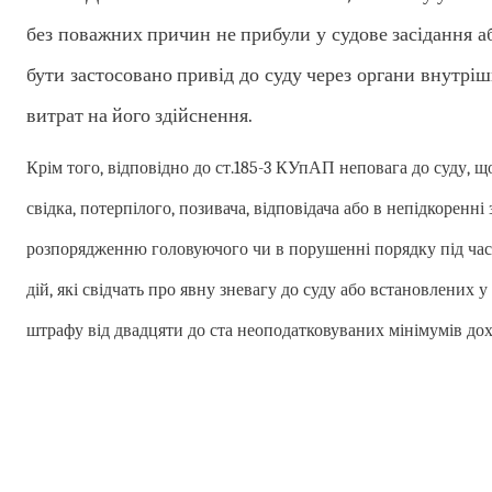
без поважних причин не прибули у судове засідання 
бути застосовано привід до суду через органи внутрі
витрат на його здійснення.
Крім того, відповідно до ст.185-3 КУпАП неповага до суду, що
свідка, потерпілого, позивача, відповідача або в непідкоренні
розпорядженню головуючого чи в порушенні порядку під час с
дій, які свідчать про явну зневагу до суду або встановлених у
штрафу від двадцяти до ста неоподатковуваних мінімумів дох