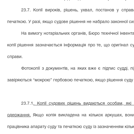
23.7. Копії вироків, рішень, ухвал, постанов у спра
печаткою. У разі, якщо судове рішення не набрало законної сил
На вимогу нотаріальних органів, Бюро технічної інвент
копії рішення зазначається інформація про те, що оригінал с
справи.
Фотокопії з документів, на яких вже є підпис судді, 
завіряються “мокрою” гербовою печаткою, якщо рішення суду 
23.7.1
. Копії судових рішень видаються особам, які
одержання.
Якщо копія викладена на кількох аркушах, вони 
працівника апарату суду та печаткою суду із зазначенням кільк