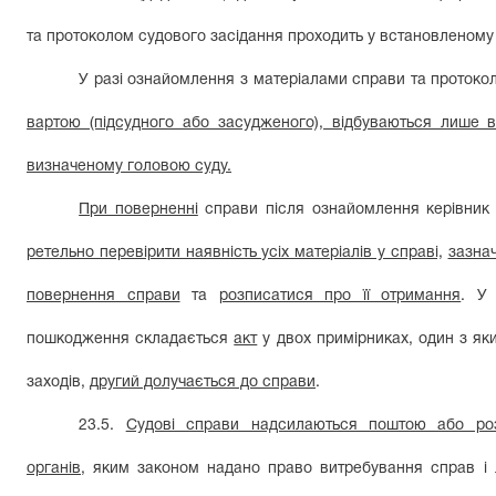
та протоколом судового засідання проходить у встановленому 
У разі ознайомлення з матеріалами справи та протоко
вартою (підсудного або засудженого), відбуваються лише в
визначеному головою суду.
При поверненні
справи після ознайомлення керівник 
ретельно перевірити наявність усіх матеріалів у справі,
зазна
повернення справи
та
розписатися про її отримання
. У
пошкодження складається
акт
у двох примірниках, один з яки
заходів,
другий долучається до справи
.
23.5.
Судові справи надсилаються поштою або ро
органів,
яким законом надано право витребування справ і л