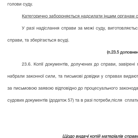
голови суду.
Категорично забороняється надсилати іншим органам су
У разі надіслання справи за межі суду, виготовляєтьс
справи, та зберігається всуді.
(п.23.5 доповне
23.6. Копії документів, долучених до справи, завірен
набрали законної сили, та письмові довідки у справах видаю
за письмовою заявою відповідно до процесуального законодавс
судових документів (додаток 57) та в разі потреби,після спла
Щодо видачі копій матеріалів справи,