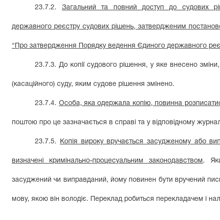
23.7.2.
Загальний та повний доступ до судових р
державного реєстру судових рішень, затвердженим постановою
“Про затвердження Порядку ведення Єдиного державного реєс
23.7.3. До копії судового рішення, у яке внесено змін
(касаційного) суду, яким судове рішення змінено.
23.7.4.
Особа, яка одержала копію, повинна розписатис
поштою про це зазначається в справі та у відповідному журнал
23.7.5.
Копія вироку вручається засудженому або ви
визначені кримінально-процесуальним законодавством
. Як
засуджений чи виправданий, йому повинен бути вручений пис
мову, якою він володіє. Переклад робиться перекладачем і на