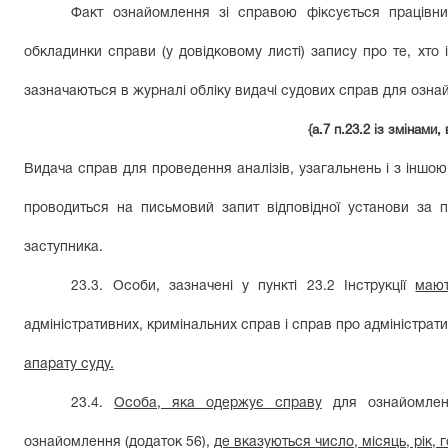
Факт ознайомлення зі справою фіксується працівни
обкладинки справи (у довідковому листі) запису про те, хто 
зазначаються в журналі обліку видачі судових справ для озн
{а.7 п.23.2 із змінам
Видача справ для проведення аналізів, узагальнень і з іншою
проводиться на письмовий запит відповідної установи за
заступника.
23.3. Особи, зазначені у пункті 23.2 Iнструкції
маю
адміністративних, кримінальних справ і справ про адміністра
апарату суду.
23.4.
Особа, яка одержує справу
для ознайомле
ознайомлення (додаток 56),
де вказуються число, місяць, рік, 