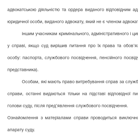
адвокатською діяльністю та ордера виданого відповідним а
юридичної особи, виданого адвокату, який не є членом адвока
іншим учасникам кримінального, адміністративного і ци
у справі, якщо суд вирішив питання про їх права та обов’я
особу: паспорта, службового посвідчення, пенсійного посвід
представника).
Особам, які мають право витребування справ за служ
справи, останні видаються тільки на підставі відповідної 
голови суду, після пред’явлення службового посвідчення.
Ознайомлення з матеріалами справи проводиться виключно 
апарату суду.