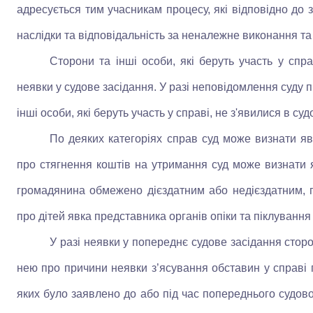
адресується тим учасникам процесу, які відповідно до за
наслідки та відповідальність за неналежне виконання та 
Сторони та інші особи, які беруть участь у спра
неявки у судове засідання. У разі неповідомлення суду 
інші особи, які беруть участь у справі, не з'явилися в с
По деяких категоріях справ суд може визнати яв
про стягнення коштів на утримання суд може визнати 
громадянина обмежено дієздатним або недієздатним, п
про дітей явка представника органів опіки та піклування
У разі неявки у попереднє судове засідання сто
нею про причини неявки з’ясування обставин у справі п
яких було заявлено до або під час попереднього судов