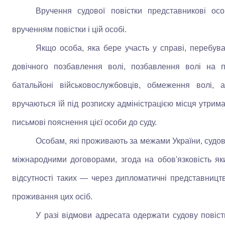
Вручення судової повістки представникові ос
врученням повістки і цій особі.
Якщо особа, яка бере участь у справі, перебува
довічного позбавлення волі, позбавлення волі на 
батальйоні військовослужбовців, обмеження волі, а
вручаються їй під розписку адміністрацією місця утрим
письмові пояснення цієї особи до суду.
Особам, які проживають за межами України, судов
міжнародними договорами, згода на обов'язковість я
відсутності таких — через дипломатичні представництв
проживання цих осіб.
У разі відмови адресата одержати судову повістк