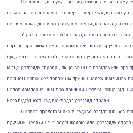
Неповага до суду, що виразилась у злісному ух
позивача, відповідача, експерта, перекладача тягнуть 
вигляді накладення штрафу від шести до дванадцяти не
У разі неявки в судове засідання однієї із сторін 
справі, про яких немає відомостей що їм вручено пові
будь-кого з інших осіб , які беруть участь у справі , 
місце розгляду справи , якщо вони не повідомили про п
першої неявки без поважних причин належним чином по
неповідомлення ним про причини неявки, якщо від ньо
його відсутності суд відкладає розгляд справи.
Неявка представника в судове засідання без п
причини неявки не є перешкодою для розгляду справи