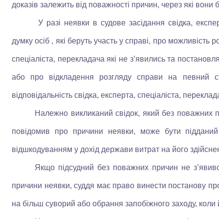
доказів залежить від поважності причин, через які вони 
У разі неявки в судове засідання свідка, експер
думку осіб , які беруть участь у справі, про можливість р
спеціаліста, перекладача які не з’явились та постанов
або про відкладення розгляду справи на певний с
відповідальність свідка, експерта, спеціаліста, переклада
Належно викликаний свідок, який без поважних п
повідомив про причини неявки, може бути підданий
відшкодуванням у дохід держави витрат на його здійс
Якщо підсудний без поважних причин не з’явив
причини неявки, суддя має право винести постанову про 
на більш суворий або обрання запобіжного заходу, коли 