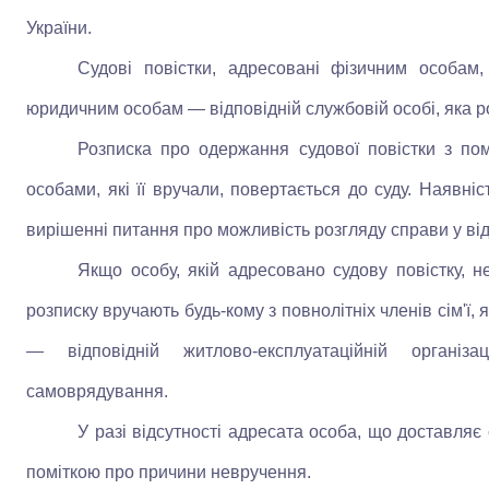
України.
Судові повістки, адресовані фізичним особам,
юридичним особам — відповідній службовій особі, яка р
Розписка про одержання судової повістки з по
особами, які її вручали, повертається до суду. Наявні
вирішенні питання про можливість розгляду справи у від
Якщо особу, якій адресовано судову повістку, н
розписку вручають будь-кому з повнолітніх членів сім'ї, 
— відповідній житлово-експлуатаційній організ
самоврядування.
У разі відсутності адресата особа, що доставляє с
поміткою про причини невручення.