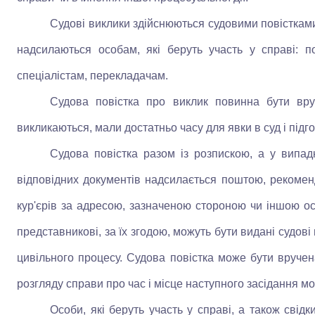
Судові виклики здійснюються судовими повістками 
надсилаються особам, які беруть участь у справі: по
спеціалістам, перекладачам.
Судова повістка про виклик повинна бути вру
викликаються, мали достатньо часу для явки в суд і підго
Судова повістка разом із розпискою, а у випад
відповідних документів надсилається поштою, рекоме
кур'єрів за адресою, зазначеною стороною чи іншою осо
представникові, за їх згодою, можуть бути видані судов
цивільного процесу. Судова повістка може бути вручена
розгляду справи про час і місце наступного засідання м
Особи, які беруть участь у справі, а також свідк