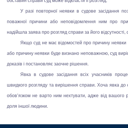
обставин справи суд може відкласти її розгляд.
У разі повторної неявки в судове засідання п
поважної причини або неповідомлення ним про прич
надійшла заява про розгляд справи за його відсутності, 
Якщо суд не має відомостей про причину неявки 
або причину неявки буде визнано неповажною, суд виріш
доказів і постановляє заочне рішення.
Явка в судове засідання всіх учасників проц
швидкого розгляду та вирішення справи. Хоча явка до с
обов’язком не варто ним нехтувати, адже від вашого 
доля іншої людини.