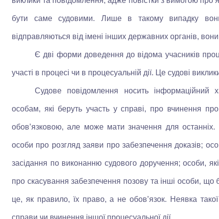
виклики та повідомлення, адже повістки з вимогою про яв
бути саме судовими. Лише в такому випадку вон
відправляються від імені інших державних органів, вони
Є дві форми доведення до відома учасників проце
участі в процесі чи в процесуальній дії. Це судові викли
Судове повідомлення носить інформаційний х
особам, які беруть участь у справі, про вчинення про
обов’язковою, але може мати значення для останніх. 
особи про розгляд заяви про забезпечення доказів; особи
засідання по виконанню судового доручення; особи, які
про скасування забезпечення позову та інші особи, що б
це, як правило, їх право, а не обов’язок. Неявка так
справи чи вчинення іншої процесуальної дії.