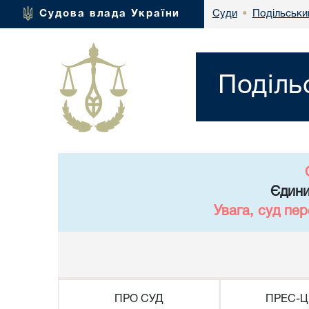
Подільськи
Судова влада України
Суди
•
Поділь
Єдини
Увага, суд пе
ПРО СУД
ПРЕС-Ц