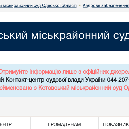
й міськрайонний суд Одеської області
Кадрове забезпеченн
•
ський міськрайонний суд
Отримуйте інформацію лише з офіційних джере
й Контакт-центр судової влади України 044 207
рейменовано з Котовський міськрайонний суд Од
ЕНТР
ГРОМАДЯНАМ
ПОКАЗНИК