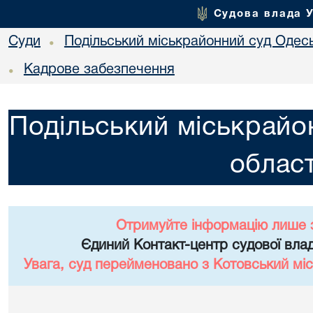
Судова влада 
Суди
Подільський міськрайонний суд Одесь
•
Кадрове забезпечення
•
Подільський міськрайо
област
Отримуйте інформацію лише 
Єдиний Контакт-центр судової влад
Увага, суд перейменовано з Котовський міс