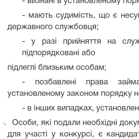
-
визнані в установленому пор
-
мають судимість, що є несу
державного
службовця;
-
у разі прийняття на слу
підпорядковані або
підлеглі близьким особам;
-
позбавлені права займ
установленому законом
порядку н
-
в інших випадках, установле
3.
Особи, які подали необхідні док
для участі у конкурсі, є кандида