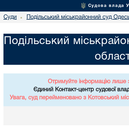
Судова влада 
Суди
Подільський міськрайонний суд Одесь
•
Подільський міськрайо
област
Отримуйте інформацію лише 
Єдиний Контакт-центр судової влад
Увага, суд перейменовано з Котовський міс