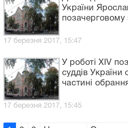
України Яросл
позачерговому з
17 березня 2017, 15:47
У роботі XIV по
суддів України
частині обранн
17 березня 2017, 15:45