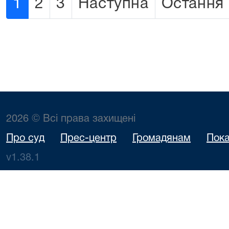
1
2
3
Наступна
Остання
2026 © Всі права захищені
Про суд
Прес-центр
Громадянам
Пока
v1.38.1