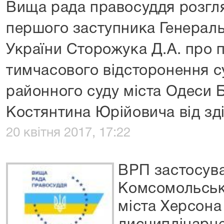
Вища рада правосуддя розгл
першого заступника Генерал
України Сторожука Д.А. про 
тимчасового відсторонення с
районного суду міста Одеси 
Костянтина Юрійовича від зд
20 квітня 2017, 17:22
ВРП застосува
Комсомольськ
міста Херсона