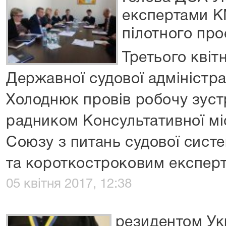
експертами 
пілотного про
Третього квіт
Державної судової адміністра
Холоднюк провів робочу зуст
радником Консультативної мі
Союзу з питань судової сис
та короткостроковим експер
05 квітня 2017, 12:38
резидентом Ук