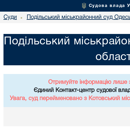
Судова влада 
Суди
Подільський міськрайонний суд Одесь
•
Подільський міськрайо
област
Отримуйте інформацію лише 
Єдиний Контакт-центр судової влад
Увага, суд перейменовано з Котовський міс