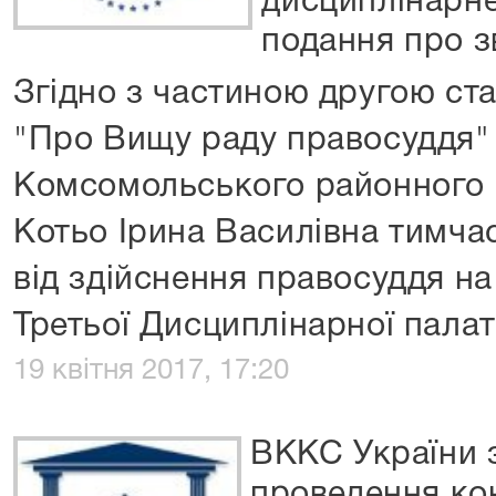
дисциплінарне
подання про з
Згідно з частиною другою ста
"Про Вищу раду правосуддя"
Комсомольського районного 
Котьо Ірина Василівна тимча
від здійснення правосуддя на
Третьої Дисциплінарної пала
19 квітня 2017, 17:20
ВККС України 
проведення ко