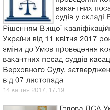
вакантних поса
судів у складі
Рішенням Вищої кваліфікаційн
України від 11 квітня 2017 р
зміни до Умов проведення ко
вакантних посад суддів касаці
Верховного Суду, затверджен
від 07 листопада
14 квітня 2017, 17:19
Голова ДСА У