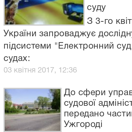
суду
З 3-го кв
України запроваджує дослідн
підсистеми "Електронний суд
судах:
03 квітня 2017, 12:36
До сфери управ
судової адмініс
передано частин
Ужгороді