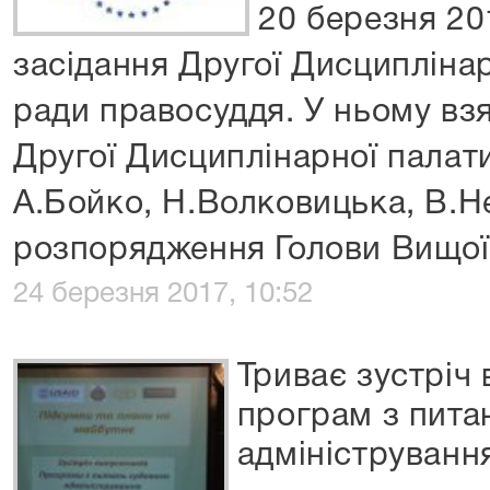
20 березня 20
засідання Другої Дисципліна
ради правосуддя. У ньому вз
Другої Дисциплінарної палат
А.Бойко, Н.Волковицька, В.Н
розпорядження Голови Вищої
24 березня 2017, 10:52
Триває зустріч 
програм з пита
адмініструванн