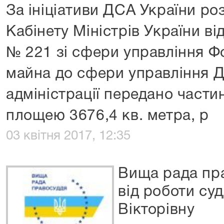
За ініціативи ДСА України р
Кабінету Міністрів України ві
№ 221 зі сфери управління 
майна до сфери управління Д
адміністрації передано части
площею 3676,4 кв. метра, р
03 квітня 2017, 12:35
Вища рада пр
від роботи су
Вікторівну