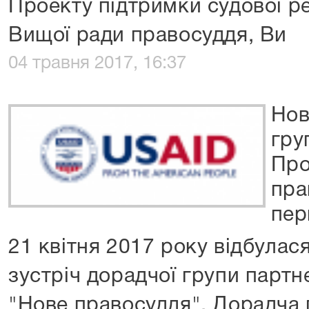
Проекту підтримки судової р
Вищої ради правосуддя, Ви
04 травня 2017, 16:37
Нов
гру
Про
пра
пер
21 квітня 2017 року відбула
зустріч дорадчої групи парт
"Нове правосуддя". Дорадча 