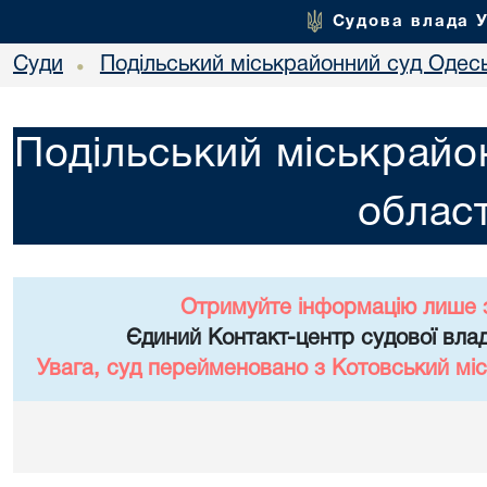
Судова влада 
Суди
Подільський міськрайонний суд Одесь
•
Подільський міськрайо
област
Отримуйте інформацію лише 
Єдиний Контакт-центр судової влад
Увага, суд перейменовано з Котовський міс