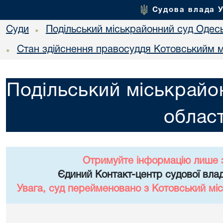
Судова влада 
Суди
Подільський міськрайонний суд Одесь
•
Стан здійснення правосуддя Котовськийм м
•
Подільський міськрайо
област
Отримуйте інформацію лише 
Єдиний Контакт-центр судової влад
Увага, суд перейменовано з Котовський міс