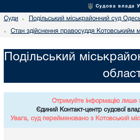
Судова влада 
Суди
Подільський міськрайонний суд Одесь
•
Стан здійснення правосуддя Котовськийм м
•
Подільський міськрайо
област
Отримуйте інформацію лише 
Єдиний Контакт-центр судової влад
Увага, суд перейменовано з Котовський міс