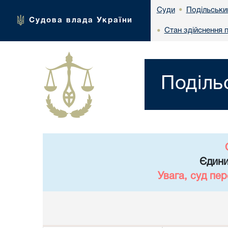
Подільськи
Суди
•
Судова влада України
Стан здійснення 
•
Поділь
Єдини
Увага, суд пе