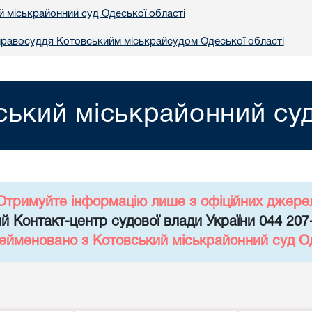
й міськрайонний суд Одеської області
правосуддя Котовськийм міськрайсудом Одеської області
ський міськрайонний суд
Отримуйте інформацію лише з офіційних джере
й Контакт-центр судової влади України 044 207
рейменовано з Котовський міськрайонний суд Од