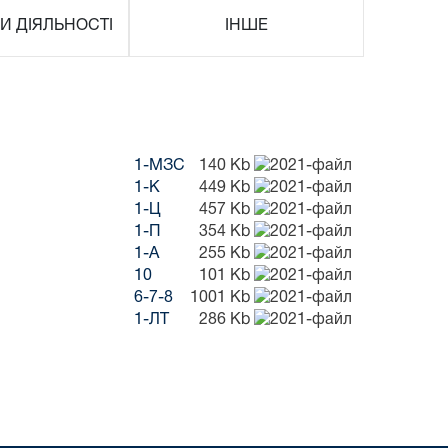
И ДІЯЛЬНОСТІ
ІНШЕ
1-МЗС
140 Kb
1-К
449 Kb
1-Ц
457 Kb
1-П
354 Kb
1-А
255 Kb
10
101 Kb
6-7-8
1001 Kb
1-ЛТ
286 Kb