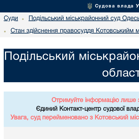
Судова влада 
Суди
Подільський міськрайонний суд Одесь
•
Стан здійснення правосуддя Котовськийм м
•
Подільський міськрайо
област
Отримуйте інформацію лише 
Єдиний Контакт-центр судової влад
Увага, суд перейменовано з Котовський міс