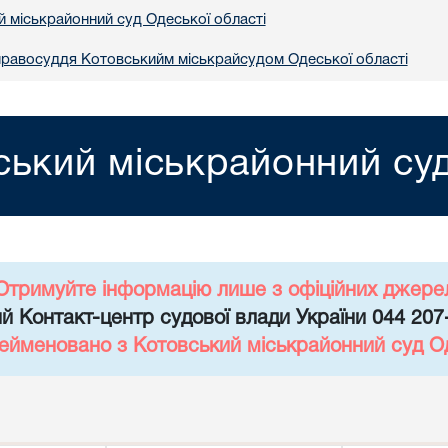
й міськрайонний суд Одеської області
правосуддя Котовськийм міськрайсудом Одеської області
ський міськрайонний суд
Отримуйте інформацію лише з офіційних джере
й Контакт-центр судової влади України 044 207
рейменовано з Котовський міськрайонний суд Од