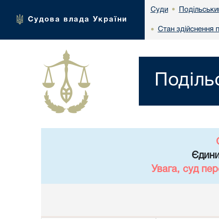
Подільськи
Суди
•
Судова влада України
Стан здійснення 
•
Поділь
Єдини
Увага, суд пе