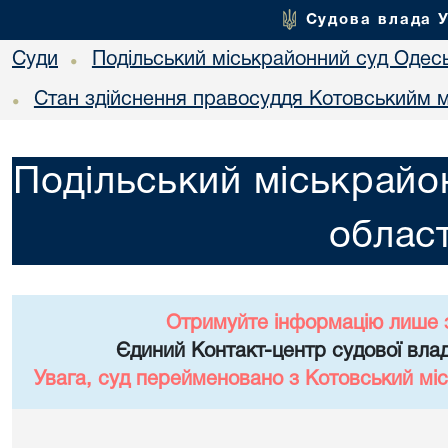
Судова влада 
Суди
Подільський міськрайонний суд Одесь
•
Стан здійснення правосуддя Котовськийм м
•
Подільський міськрайо
област
Отримуйте інформацію лише 
Єдиний Контакт-центр судової влад
Увага, суд перейменовано з Котовський міс