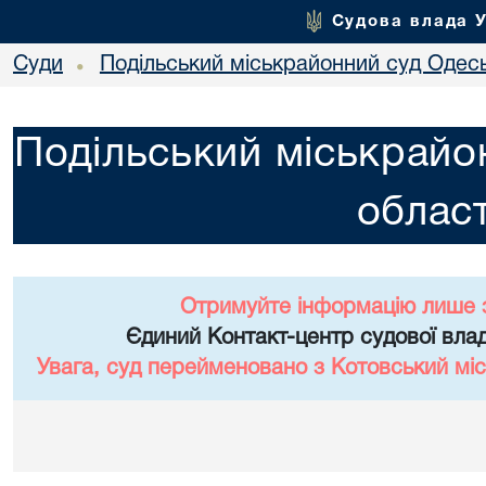
Судова влада 
Суди
Подільський міськрайонний суд Одесь
•
Подільський міськрайо
област
Отримуйте інформацію лише 
Єдиний Контакт-центр судової влад
Увага, суд перейменовано з Котовський міс