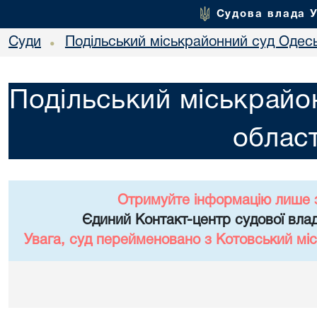
Судова влада 
Суди
Подільський міськрайонний суд Одесь
•
Подільський міськрайо
област
Отримуйте інформацію лише 
Єдиний Контакт-центр судової влад
Увага, суд перейменовано з Котовський міс