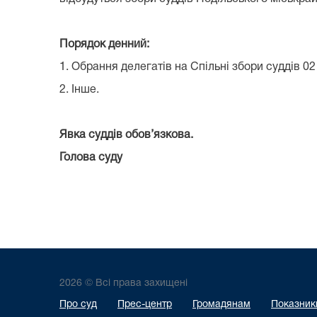
Порядок денний:
1. Обрання делегатів на Спільні збори суддів 0
2. Інше.
Явка суддів обов’язкова.
Голова суду Гали
2026 © Всі права захищені
Про суд
Прес-центр
Громадянам
Показники