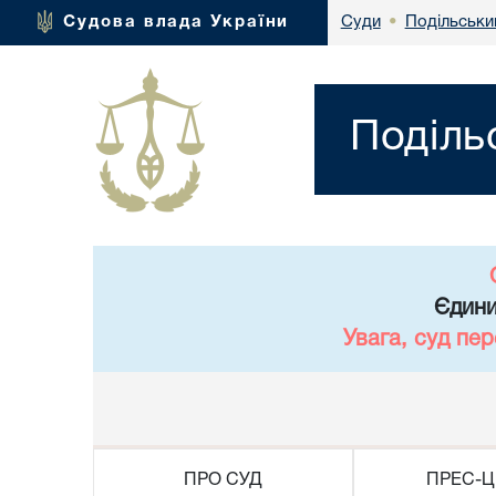
Подільськи
Судова влада України
Суди
•
Поділь
Єдини
Увага, суд пе
ПРО СУД
ПРЕС-Ц