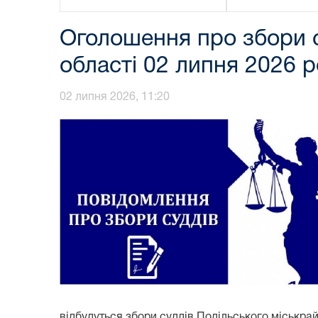
Оголошення про збори с
області 02 липня 2026 
02 липня 2026, 11:20
відбудуться збори суддів Подільського міськрай