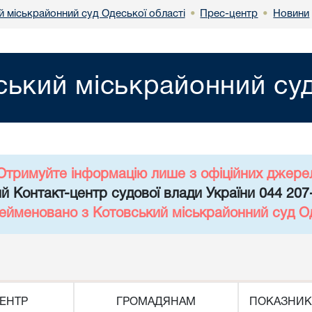
й міськрайонний суд Одеської області
Прес-центр
Новини
•
•
ський міськрайонний суд
Отримуйте інформацію лише з офіційних джере
й Контакт-центр судової влади України 044 207
рейменовано з Котовський міськрайонний суд Од
ЕНТР
ГРОМАДЯНАМ
ПОКАЗНИК