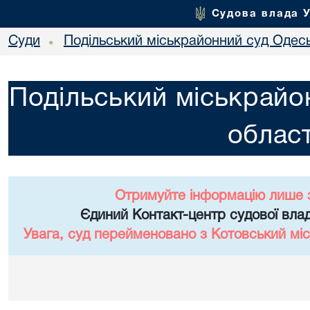
Судова влада 
Суди
Подільський міськрайонний суд Одесь
•
Подільський міськрайо
област
Отримуйте інформацію лише 
Єдиний Контакт-центр судової влад
Увага, суд перейменовано з Котовський міс