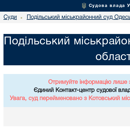
Судова влада 
Суди
Подільський міськрайонний суд Одесь
•
Подільський міськрайо
област
Отримуйте інформацію лише 
Єдиний Контакт-центр судової влад
Увага, суд перейменовано з Котовський міс