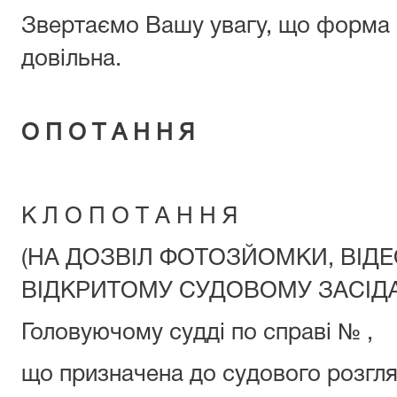
Звертаємо Вашу увагу, що форма 
довільна.
З Р А З 
О П О Т А Н Н Я
К Л О П О Т А Н Н Я
(НА ДОЗВІЛ ФОТОЗЙОМКИ, ВІДЕ
ВІДКРИТОМУ СУДОВОМУ ЗАСІДА
Головуючому судді по справі № ,
що призначена до судового розгл