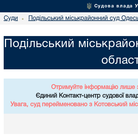
Судова влада 
Суди
Подільський міськрайонний суд Одесь
•
Подільський міськрайо
област
Отримуйте інформацію лише 
Єдиний Контакт-центр судової влад
Увага, суд перейменовано з Котовський міс