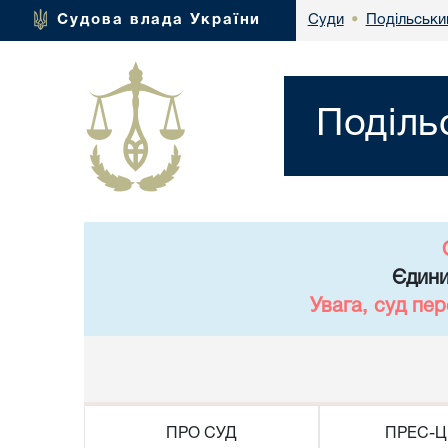
Подільськи
Судова влада України
Суди
•
Поділь
Єдини
Увага, суд пе
ПРО СУД
ПРЕС-Ц