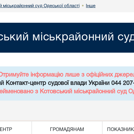
й міськрайонний суд Одеської області
Інше
•
ський міськрайонний суд
Отримуйте інформацію лише з офіційних джере
й Контакт-центр судової влади України 044 207
рейменовано з Котовський міськрайонний суд Од
ЕНТР
ГРОМАДЯНАМ
ПОКАЗНИК