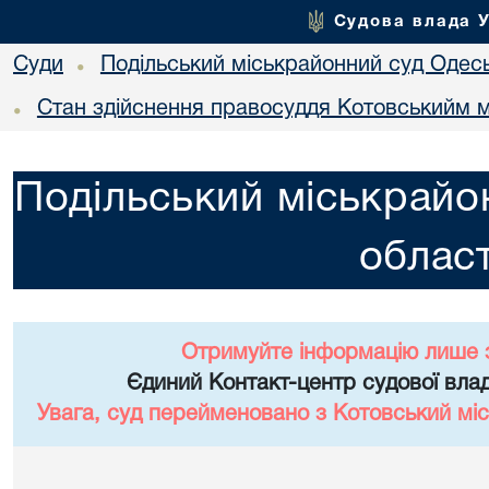
Судова влада 
Суди
Подільський міськрайонний суд Одесь
•
Стан здійснення правосуддя Котовськийм м
•
Подільський міськрайо
област
Отримуйте інформацію лише 
Єдиний Контакт-центр судової влад
Увага, суд перейменовано з Котовський міс