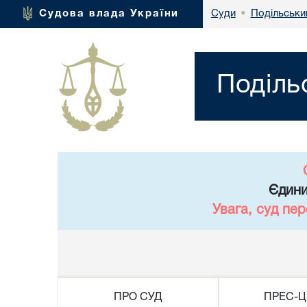
Подільськи
Судова влада України
Суди
•
Поділь
Єдини
Увага, суд пе
ПРО СУД
ПРЕС-Ц