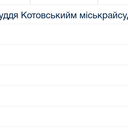
уддя Котовськийм міськрайсу