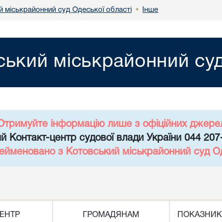
й міськрайонний суд Одеської області
Інше
•
ський міськрайонний суд
Отримуйте інформацію лише з офіційних джере
й Контакт-центр судової влади України 044 207
рейменовано з Котовський міськрайонний суд Од
ЕНТР
ГРОМАДЯНАМ
ПОКАЗНИК